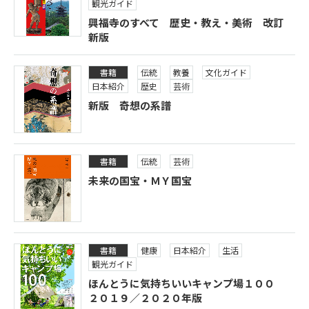
観光ガイド
興福寺のすべて 歴史・教え・美術 改訂
新版
書籍
伝統
教養
文化ガイド
日本紹介
歴史
芸術
新版 奇想の系譜
書籍
伝統
芸術
未来の国宝・ＭＹ国宝
書籍
健康
日本紹介
生活
観光ガイド
ほんとうに気持ちいいキャンプ場１００
２０１９／２０２０年版