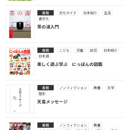
書籍
文化ガイド
日本紹介
生活
食文化
茶の湯入門
書籍
こども
児童
幼児
日本紹介
日本語
楽しく遊ぶ学ぶ にっぽんの図鑑
書籍
ノンフィクション
教養
文学
歴史
天皇メッセージ
書籍
ノンフィクション
教養