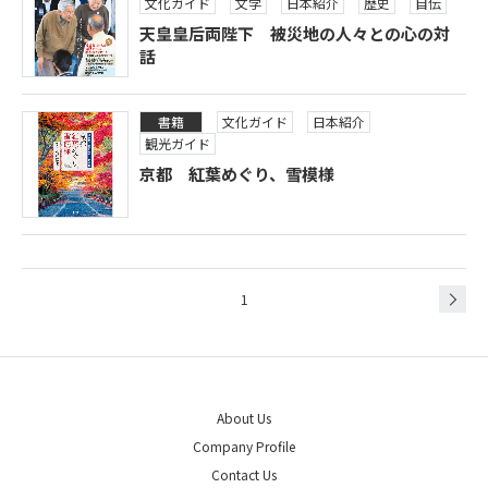
文化ガイド
文学
日本紹介
歴史
自伝
天皇皇后両陛下 被災地の人々との心の対
話
書籍
文化ガイド
日本紹介
観光ガイド
京都 紅葉めぐり、雪模様
1
About Us
Company Profile
Contact Us