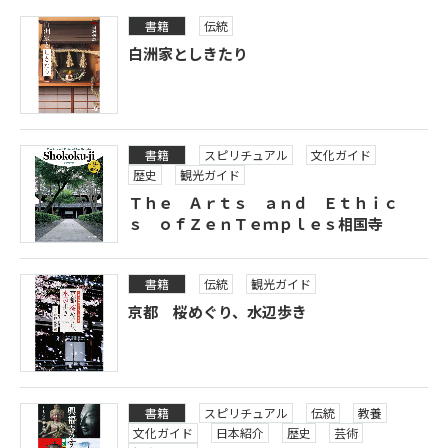
書籍
伝統
白洲家としきたり
書籍
スピリチュアル
文化ガイド
歴史
観光ガイド
Ｔｈｅ Ａｒｔｓ ａｎｄ Ｅｔｈｉｃ
ｓ ｏｆＺｅｎＴｅｍｐｌｅｓ相国寺
書籍
伝統
観光ガイド
京都 桜めぐり、水辺歩き
書籍
スピリチュアル
伝統
教養
文化ガイド
日本紹介
歴史
芸術