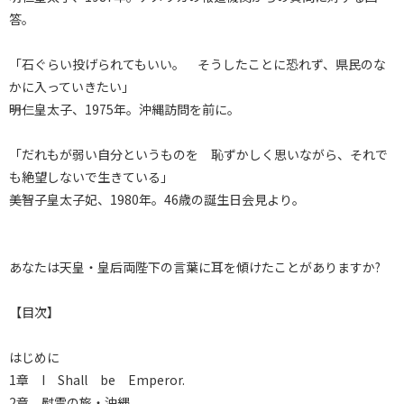
答。
「石ぐらい投げられてもいい。 そうしたことに恐れず、県民のな
かに入っていきたい」
――明仁皇太子、1975年。沖縄訪問を前に。
「だれもが弱い自分というものを 恥ずかしく思いながら、それで
も絶望しないで生きている」
――美智子皇太子妃、1980年。46歳の誕生日会見より。
あなたは天皇・皇后両陛下の言葉に耳を傾けたことがありますか?
【目次】
はじめに
1章 I Shall be Emperor.
2章 慰霊の旅・沖縄