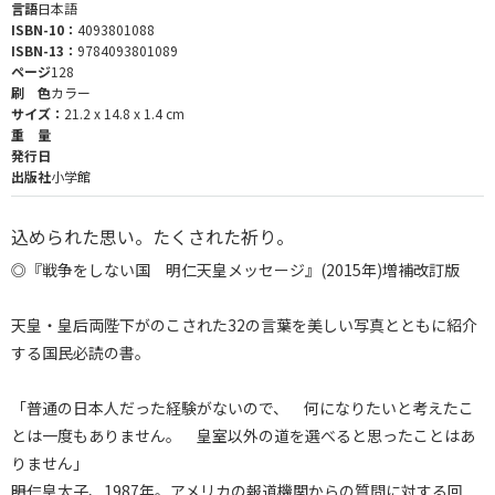
言語
日本語
ISBN-10：
4093801088
ISBN-13：
9784093801089
ページ
128
刷 色
カラー
サイズ：
21.2 x 14.8 x 1.4 cm
重 量
発行日
出版社
小学館
込められた思い。たくされた祈り。
◎『戦争をしない国 明仁天皇メッセージ』(2015年)増補改訂版
天皇・皇后両陛下がのこされた32の言葉を美しい写真とともに紹介
する国民必読の書。
「普通の日本人だった経験がないので、 何になりたいと考えたこ
とは一度もありません。 皇室以外の道を選べると思ったことはあ
りません」
――明仁皇太子、1987年。アメリカの報道機関からの質問に対する回