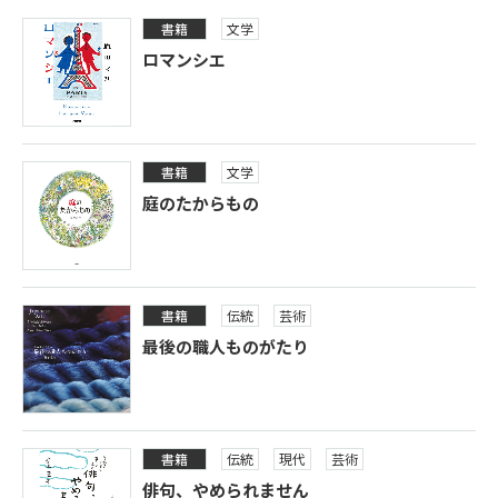
書籍
文学
ロマンシエ
書籍
文学
庭のたからもの
書籍
伝統
芸術
最後の職人ものがたり
書籍
伝統
現代
芸術
俳句、やめられません