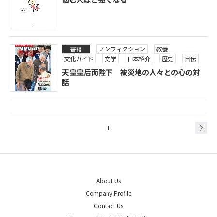
書籍
ノンフィクション
教養
文化ガイド
文学
日本紹介
歴史
自伝
天皇皇后両陛下 被災地の人々との心の対
話
1
About Us
Company Profile
Contact Us