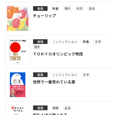
書籍
教養
現代
科学
芸術
チューリップ
書籍
ノンフィクション
教養
文学
歴史
ＴＯＫＹＯオリンピック物語
書籍
ノンフィクション
文学
世界で一番売れている薬
書籍
健康
生活
悩む人ほど強くなる