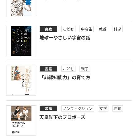
書籍
こども
中高生
教養
科学
地球一やさしい宇宙の話
書籍
こども
親子
「非認知能力」の育て方
書籍
ノンフィクション
文学
自伝
天皇陛下のプロポーズ