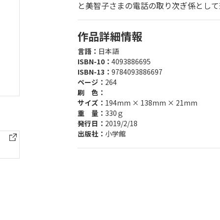
と美智子さまの電話の取り次ぎ係として
作品詳細情報
言語：
日本語
ISBN-10：
4093886695
ISBN-13：
9784093886697
ページ：
264
刷 色：
サイズ：
194mm × 138mm × 21mm
重 量：
330ｇ
発行日：
2019/2/18
出版社：
小学館