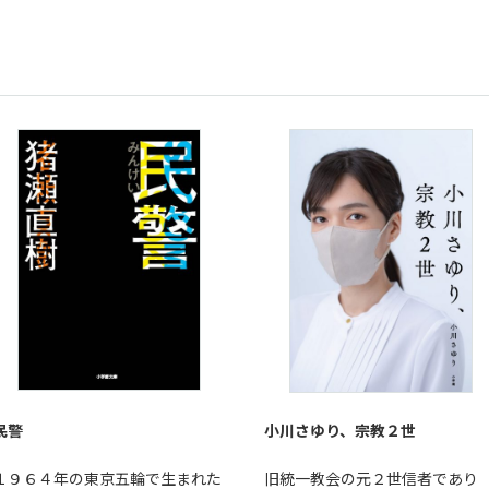
民警
小川さゆり、宗教２世
１９６４年の東京五輪で生まれた
旧統一教会の元２世信者であり