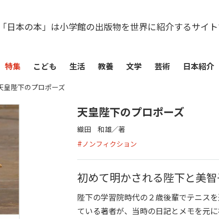
「日本の本」は小学館の出版物を世界に紹介するサイト
特集
こども
生活
教養
文学
芸術
日本紹介
天皇陛下のプロポーズ
天皇陛下のプロポーズ
織田 和雄／著
#
ノンフィクション
初めて明かされる陛下と美智
陛下の学習院時代の２歳後輩でテニスを
ている著者が、当時の日記とメモを元に