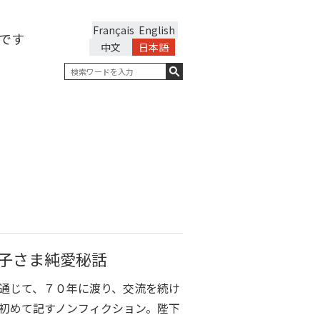
Français
English
です
中文
日本語
子さま純愛秘話
通じて、７０年に渡り、交流を続け
初めて記すノンフィクション。陛下