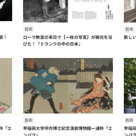
芸術
芸術
感！
ローマ教皇の来日で【一枚の写真】が脚光を浴
新し
びた！『トランクの中の日本』
芸術
芸術
称「エ
早稲田大学坪内博士記念演劇博物館ー通称「エ
早稲田
ンパク」
ンパ