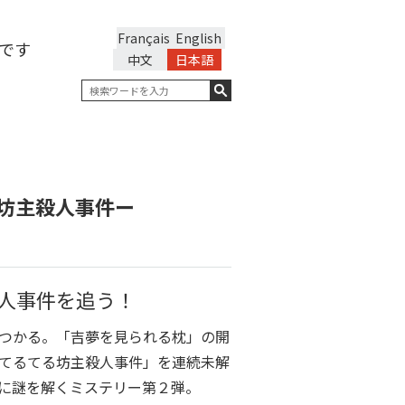
Français
English
です
中文
日本語
坊主殺人事件ー
人事件を追う！
つかる。「吉夢を見られる枕」の開
てるてる坊主殺人事件」を連続未解
に謎を解くミステリー第２弾。