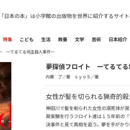
「日本の本」は小学館の出版物を世界に紹介するサイト
特集
こども
生活
教養
文学
芸術
日本紹介
ト ーてるてる坊主殺人事件ー
夢探偵フロイト ーてるてる
内藤 了／著 ｓｙｏ５／著
女性が髪を切られる猟奇的殺
神田川で髪を剃られた女性の溺死体が見
発実験を行うフロイト達は１５年前の「
決事件と見て真相を追う。夢を手がかり