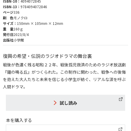
ISBN-10：
4094072845
ISBN-13：
9784094072846
ページ
336
刷 色
モノクロ
サイズ：
150mm × 105mm × 12mm
重 量
160ｇ
発行日
2023/8/4
出版社
小学館
復興の希望・伝説のラジオドラマの舞台裏
戦後が色濃く残る昭和２２年、戦後孤児救済のためのラジオ放送劇
『鐘の鳴る丘』がつくられた。この制作に関わった、戦争への後悔
を抱えた大人たちと未来を信じる小学生が紡ぐ、リアルな涙を呼ぶ
人間ドラマ。
試し読み
本を購入する