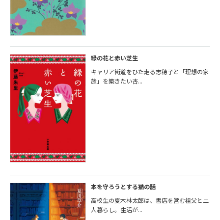
緑の花と赤い芝生
キャリア街道をひた走る志穂子と「理想の家
族」を築きたい杏...
本を守ろうとする猫の話
高校生の夏木林太郎は、書店を営む祖父と二
人暮らし。生活が...