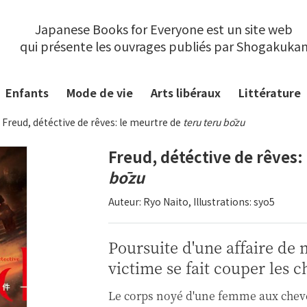
Japanese Books for Everyone est un site web
qui présente les ouvrages publiés par Shogakuka
Enfants
Mode de vie
Arts libéraux
Littérature
Freud, détéctive de rêves: le meurtre de
teru teru bōzu
Freud, détéctive de rêves:
bōzu
Auteur: Ryo Naito, Illustrations: syo5
Poursuite d'une affaire de 
victime se fait couper les 
Le corps noyé d'une femme aux cheve