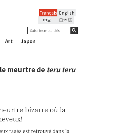
Français
English
n
中文
日本語
Art
Japon
 le meurtre de
teru teru
meurtre bizarre où la
cheveux!
ux rasés est retrouvé dans la