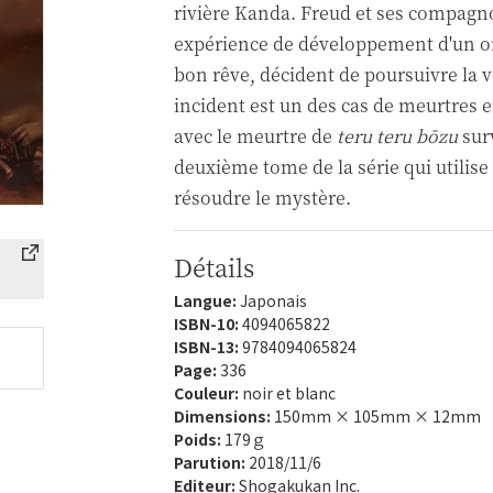
rivière Kanda. Freud et ses compag
expérience de développement d'un or
bon rêve, décident de poursuivre la vé
incident est un des cas de meurtres 
avec le meurtre de
teru teru bōzu
surv
deuxième tome de la série qui utilis
résoudre le mystère.
Détails
Langue:
Japonais
ISBN-10:
4094065822
ISBN-13:
9784094065824
Page:
336
Couleur:
noir et blanc
Dimensions:
150mm × 105mm × 12mm
Poids:
179ｇ
Parution:
2018/11/6
Editeur:
Shogakukan Inc.