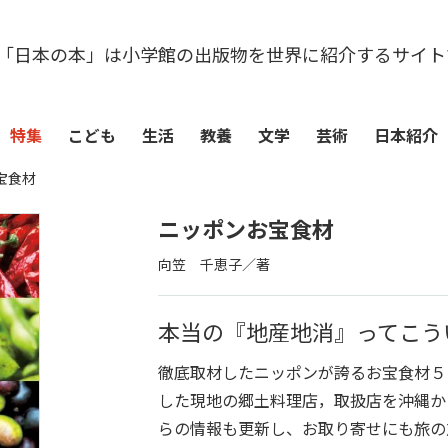
「日本の本」は小学館の出版物を世界に紹介するサイト
特集
こども
生活
教養
文学
芸術
日本紹介
宝食材
ニッポンお宝食材
向笠 千恵子／著
本当の『地産地消』ってこう
徹底取材したニッポンが誇るお宝食材５
した現地の郷土料理店，取扱店を沖縄か
らの情報も更新し、お取り寄せにも旅の