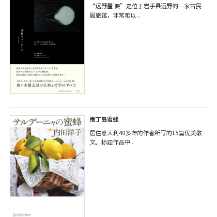
“远野屋 要”是位于岩手县远野的一家古民
居旅馆，非常难以...
撒丁岛蜜蜂
居住意大利40多年的作者所写的15篇优美散
文。标题作品中...