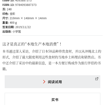
ISBN-10:
4093887373
ISBN-13:
9784093887373
页:
240
印色:
全彩
尺寸:
210mm × 148mm × 14mm
重量:
400ｇ
签发日期:
2019/11/22
出版商:
小学馆
这才是真正的“本地生产本地消费”！
本书通过深入采访，介绍了日本58品种珍贵食材，并以从冲绳北上的
形式，介绍了最大限度利用这些食材的当地乡土料理店和销售店。书
中还介绍了采访中的最新信息，是一本方便订购或作为旅行伴侣的书
籍。
阅读试用
买书