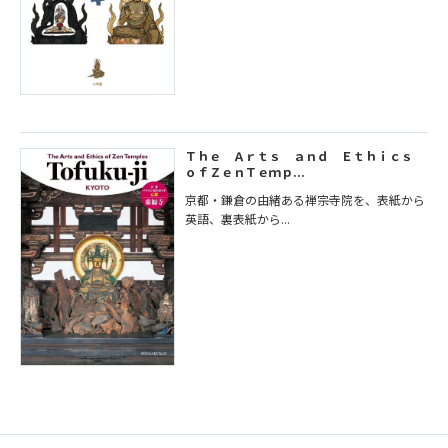
Ｔｈｅ Ａｒｔｓ ａｎｄ Ｅｔｈｉｃｓ
ｏｆＺｅｎＴｅｍｐ...
京都・鎌倉の由緒ある禅宗寺院を、表紙から
英語、裏表紙から...