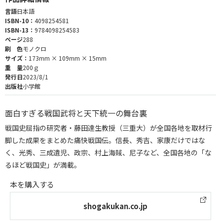
言語
日本語
ISBN-10：
4098254581
ISBN-13：
9784098254583
ページ
288
刷 色
モノクロ
サイズ：
173mm × 109mm × 15mm
重 量
200ｇ
発行日
2023/8/1
出版社
小学館
面白すぎる戦国武将と天下統一の舞台裏
戦国史屈指の研究者・藤田達生教授（三重大）が全国各地を取材行
脚した成果をまとめた痛快戦国伝。信長、秀吉、家康だけではな
く、光秀、三成遺児、政宗、村上海賊、尼子など、全国各地の「な
るほど戦国史」が満載。
本を購入する
shogakukan.co.jp