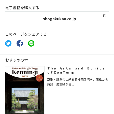
電子書籍を購入する
shogakukan.co.jp
このページをシェアする
おすすめの本
Ｔｈｅ Ａｒｔｓ ａｎｄ Ｅｔｈｉｃｓ
ｏｆＺｅｎＴｅｍｐ...
京都・鎌倉の由緒ある禅宗寺院を、表紙から
英語、裏表紙から...