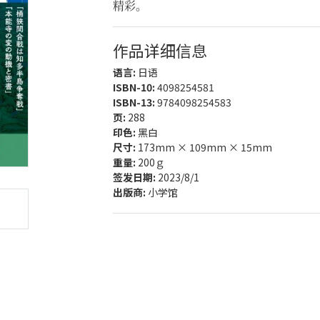
精彩。
作品详细信息
语言:
日语
ISBN-10:
4098254581
ISBN-13:
9784098254583
页:
288
印色:
黑白
尺寸:
173mm × 109mm × 15mm
重量:
200ｇ
签发日期:
2023/8/1
出版商:
小学馆