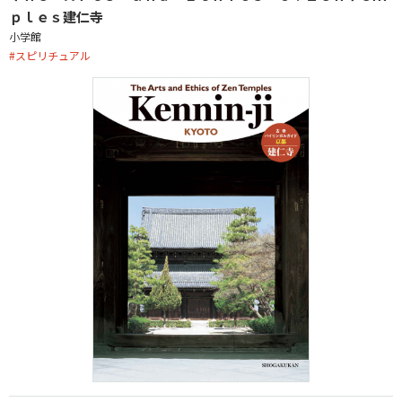
ｐｌｅｓ建仁寺
小学館
#
スピリチュアル