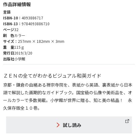
作品詳細情報
言語
ISBN-10：
4093886717
ISBN-13：
9784093886710
ページ
32
刷 色
カラー
サイズ：
257mm × 182mm × 3mm
重 量
115ｇ
発行日
2019/3/20
出版社
小学館
ＺＥＮの全てがわかるビジュアル和英ガイド
京都・鎌倉の由緒ある禅宗寺院を、表紙から英語、裏表紙から日本
語で解説した画期的なガイドブック。国宝級の仏像や美術品を、オ
ールカラーで多数掲載。小学館が世界に贈る、知と美の結晶！ 永
久保存版全１０巻。
試し読み