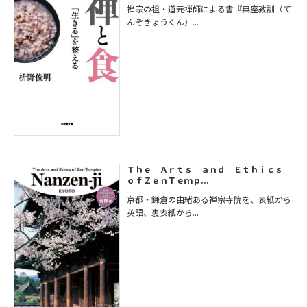
禅宗の祖・道元禅師による書『典座教訓（て
んぞきょうくん）...
Ｔｈｅ Ａｒｔｓ ａｎｄ Ｅｔｈｉｃｓ
ｏｆＺｅｎＴｅｍｐ...
京都・鎌倉の由緒ある禅宗寺院を、表紙から
英語、裏表紙から...