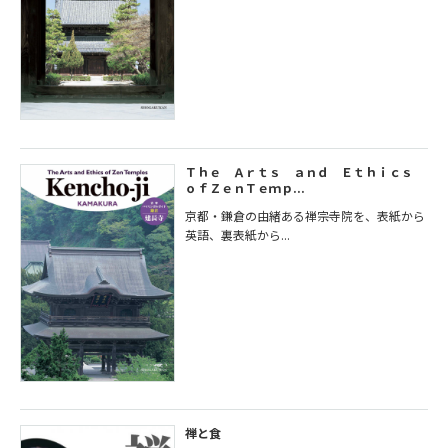
Ｔｈｅ Ａｒｔｓ ａｎｄ Ｅｔｈｉｃｓ
ｏｆＺｅｎＴｅｍｐ...
京都・鎌倉の由緒ある禅宗寺院を、表紙から
英語、裏表紙から...
禅と食