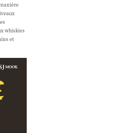
 manière
niveaux
les
ux whiskies
ains et