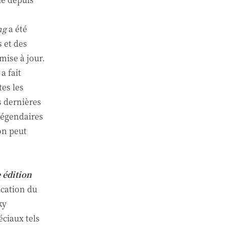
ng
a été
 et des
mise à jour.
a fait
tes les
es dernières
légendaires
on peut
 édition
ication du
ky
ciaux tels