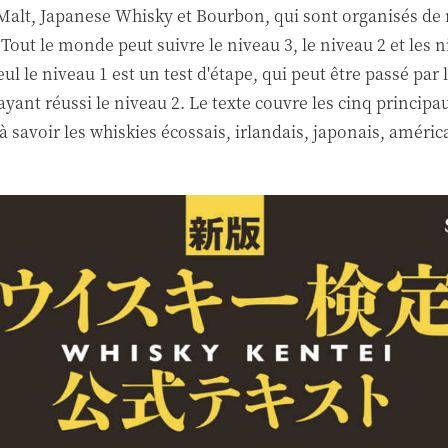
Malt, Japanese Whisky et Bourbon, qui sont organisés de
. Tout le monde peut suivre le niveau 3, le niveau 2 et les 
ul le niveau 1 est un test d'étape, qui peut être passé par 
yant réussi le niveau 2. Le texte couvre les cinq principa
 savoir les whiskies écossais, irlandais, japonais, améric