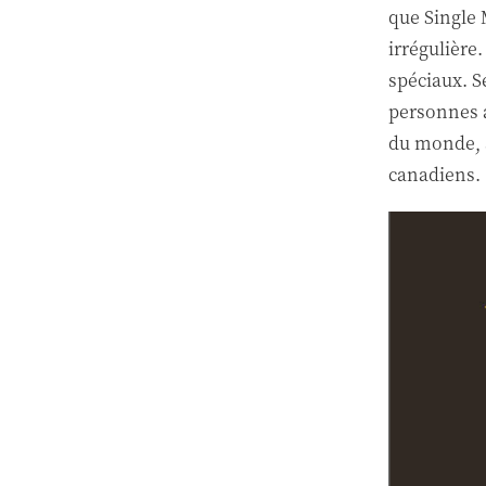
que Single 
irrégulière
spéciaux. Se
personnes a
du monde, à
canadiens.