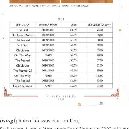
ising
(photo ci-dessus et au milieu)
 Stefan van Aken, s'étant installé au Japon en 2000, effect