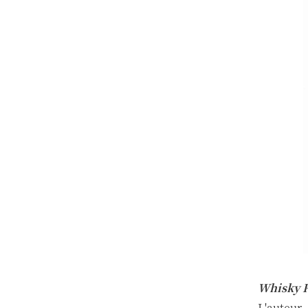
Whisky R
L'auteur,