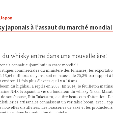
 Japon
ky japonais à l’assaut du marché mondial
du whisky entre dans une nouvelle ère!
ponais connaît aujourd'hui un essor mondial!
atistiques commerciales du ministère des Finances, les exportatio
à 13,64 milliards de yens, soit en hausse de 25,8% par rapport à 
 environ 11 fois plus élevées qu'il y a 10 ans.
 boom du highball a repris en 2008. En 2014, le feuilleton matina
 chaîne NHK évoquant la vie du fondateur du whisky Nikka, Masa
 de son épouse, Rita Taketsuru, a attiré beaucoup d'attention. D
distilleries artisanales connaissent un véritable boom, avec l'app
 nouvelles distilleries. Les brasseries de saké et les producteurs
cent tous dans la production de whisky.