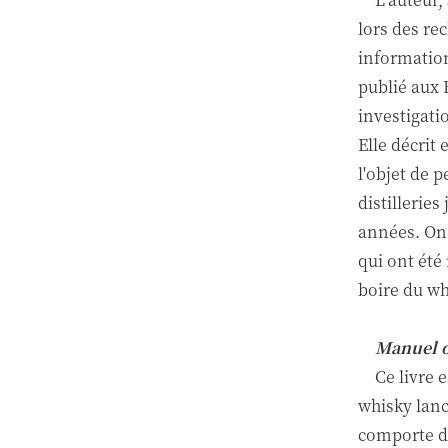
lors des re
information
publié aux 
investigatio
Elle décrit 
l'objet de 
distilleries
années. On 
qui ont été
boire du wh
Manuel of
Ce livre 
whisky lanc
comporte de