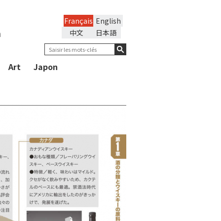
Français
English
n
中文
日本語
Art
Japon