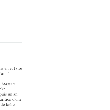
ns en 2017 se
l'année
l
Massan
taka
epuis un an
arition d'une
 de bière