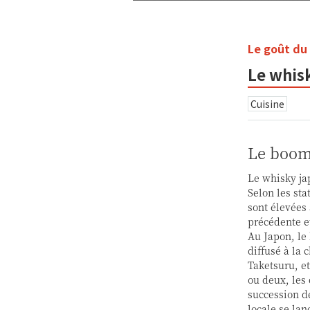
Le goût du
Le whis
Cuisine
Le boom 
Le whisky ja
Selon les st
sont élevées 
précédente et
Au Japon, le
diffusé à la
Taketsuru, et
ou deux, les 
succession de
locale se lan