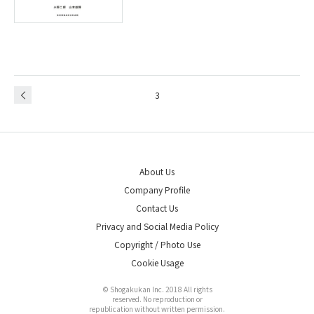
3
About Us
Company Profile
Contact Us
Privacy and Social Media Policy
Copyright / Photo Use
Cookie Usage
© Shogakukan Inc. 2018 All rights
reserved. No reproduction or
republication without written permission.