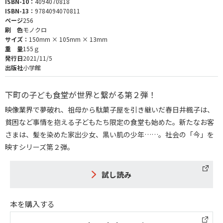
ISBN-10：
4094070818
ISBN-13：
9784094070811
ページ
256
刷 色
モノクロ
サイズ：
150mm × 105mm × 13mm
重 量
155ｇ
発行日
2021/11/5
出版社
小学館
下町の子ども食堂が世界と繋がる第２弾！
映像業界で夢破れ、祖母から駄菓子屋を引き継いだ春日井楓子は、
貧困など事情を抱える子どもたち限定の食堂も始めた。新たなお客
さまは、髪を染めた家出少女、黒い肌の少年……。社会の「今」を
映すシリーズ第２弾。
試し読み
本を購入する