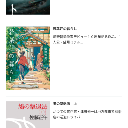
若葉荘の暮らし
畑野智美作家デビュー１０周年記念作品。主
人公・望月ミチル...
鳩の撃退法 上
かつての賞作家・津田伸一は地方都市で風俗
店の送迎ドライバ...