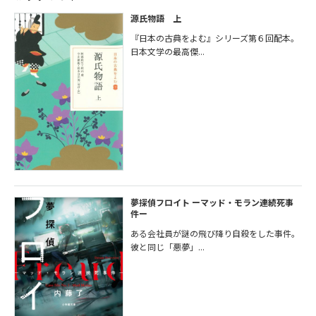
源氏物語 上
『日本の古典をよむ』シリーズ第６回配本。
日本文学の最高傑...
夢探偵フロイト ーマッド・モラン連続死事
件ー
ある会社員が謎の飛び降り自殺をした事件。
彼と同じ「悪夢」...