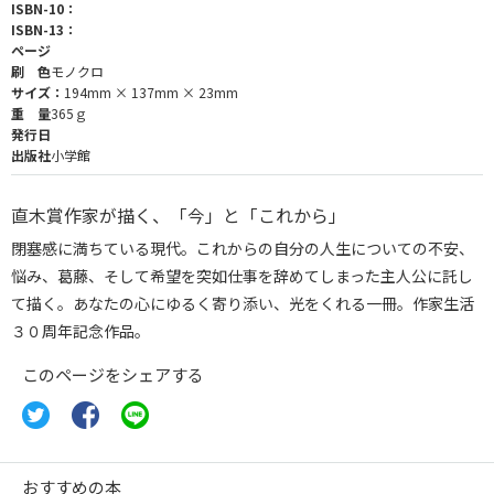
ISBN-10：
ISBN-13：
ページ
刷 色
モノクロ
サイズ：
194mm × 137mm × 23mm
重 量
365ｇ
発行日
出版社
小学館
直木賞作家が描く、「今」と「これから」
閉塞感に満ちている現代。これからの自分の人生についての不安、
悩み、葛藤、そして希望を突如仕事を辞めてしまった主人公に託し
て描く。あなたの心にゆるく寄り添い、光をくれる一冊。作家生活
３０周年記念作品。
このページをシェアする
おすすめの本