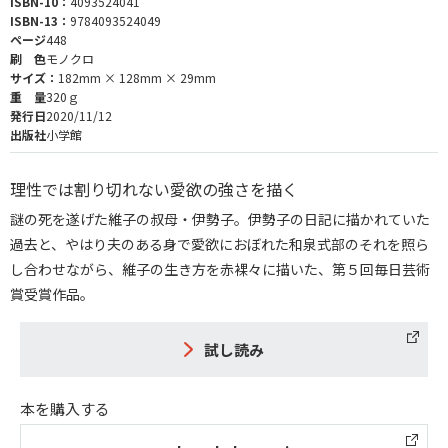
ISBN-10：
4093524041
ISBN-13：
9784093524049
ページ
448
刷 色
モノクロ
サイズ：
182mm × 128mm × 29mm
重 量
320ｇ
発行日
2020/11/12
出版社
小学館
理性では割り切れない愛欲の強さを描く
謎の死を遂げた維子の叔母・伊勢子。伊勢子の日記に描かれていた
過去と、やはり夫のある身で愛欲におぼれた和泉式部のそれを照ら
し合わせながら、維子の生き方を赤裸々に描いた、第５回毎日芸術
賞受賞作品。
試し読み
本を購入する