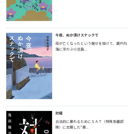
今夜、ぬか漬けスナックで
母が亡くなったという報せを受けて、瀬戸内
海に浮かぶ小豆島...
対極
合法的に暴れるためにＳＡＴ（特殊急襲部
隊）に志願した“悪...