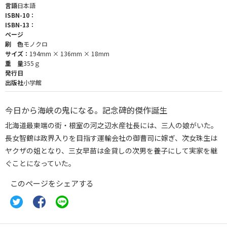
言語
日本語
ISBN-10：
ISBN-13：
ページ
刷 色
モノクロ
サイズ：
194mm × 136mm × 18mm
重 量
355ｇ
発行日
出版社
小学館
今日から海峡の鬼になる。記念碑的傑作誕生
北海道最東端の街・根室の河之辺水産社長には、三人の娘がいた。
長女智鶴は政界入りを目指す運輸会社の御曹司に嫁ぎ、次女珠生は
ヤクザの姐となり、三女早苗は金貸しの次男を養子にして実家を継
ぐことになっていた。
このページをシェアする