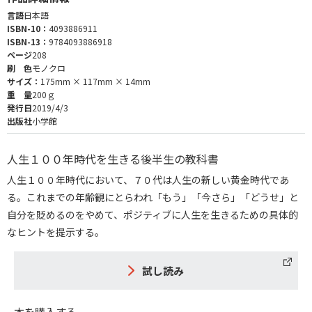
言語
日本語
ISBN-10：
4093886911
ISBN-13：
9784093886918
ページ
208
刷 色
モノクロ
サイズ：
175mm × 117mm × 14mm
重 量
200ｇ
発行日
2019/4/3
出版社
小学館
人生１００年時代を生きる後半生の教科書
人生１００年時代において、７０代は人生の新しい黄金時代であ
る。これまでの年齢観にとらわれ「もう」「今さら」「どうせ」と
自分を貶めるのをやめて、ポジティブに人生を生きるための具体的
なヒントを提示する。
試し読み
本を購入する