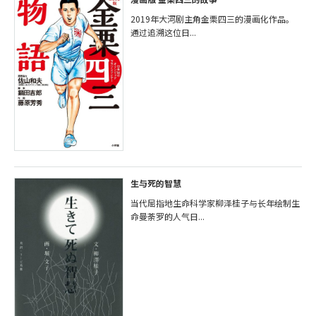
2019年大河剧主角金栗四三的漫画化作品。
通过追溯这位日...
生与死的智慧
当代屈指地生命科学家柳泽桂子与长年绘制生
命曼荼罗的人气日...