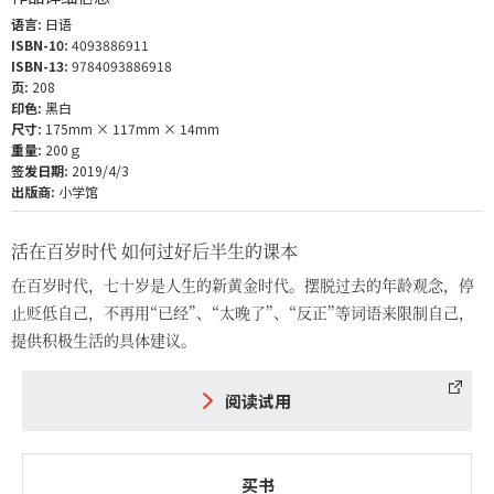
语言:
日语
ISBN-10:
4093886911
ISBN-13:
9784093886918
页:
208
印色:
黑白
尺寸:
175mm × 117mm × 14mm
重量:
200ｇ
签发日期:
2019/4/3
出版商:
小学馆
活在百岁时代 如何过好后半生的课本
在百岁时代，七十岁是人生的新黄金时代。摆脱过去的年龄观念，停
止贬低自己，不再用“已经”、“太晚了”、“反正”等词语来限制自己，
提供积极生活的具体建议。
阅读试用
买书