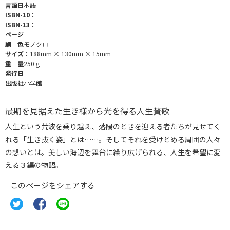
言語
日本語
ISBN-10：
ISBN-13：
ページ
刷 色
モノクロ
サイズ：
188mm × 130mm × 15mm
重 量
250ｇ
発行日
出版社
小学館
最期を見据えた生き様から光を得る人生賛歌
人生という荒波を乗り越え、落陽のときを迎える者たちが見せてく
れる「生き抜く姿」とは……。そしてそれを受けとめる周囲の人々
の想いとは。美しい海辺を舞台に繰り広げられる、人生を希望に変
える３編の物語。
このページをシェアする