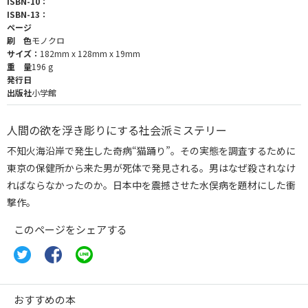
ISBN-10：
ISBN-13：
ページ
刷 色
モノクロ
サイズ：
182mm x 128mm x 19mm
重 量
196 g
発行日
出版社
小学館
人間の欲を浮き彫りにする社会派ミステリー
不知火海沿岸で発生した奇病“猫踊り”。その実態を調査するために
東京の保健所から来た男が死体で発見される。男はなぜ殺されなけ
ればならなかったのか。日本中を震撼させた水俣病を題材にした衝
撃作。
このページをシェアする
おすすめの本