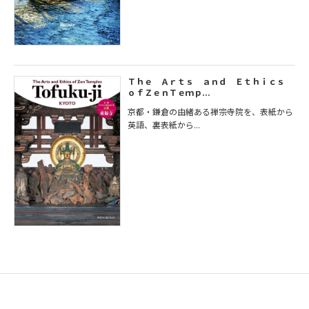
Ｔｈｅ Ａｒｔｓ ａｎｄ Ｅｔｈｉｃｓ
ｏｆＺｅｎＴｅｍｐ...
京都・鎌倉の由緒ある禅宗寺院を、表紙から
英語、裏表紙から...