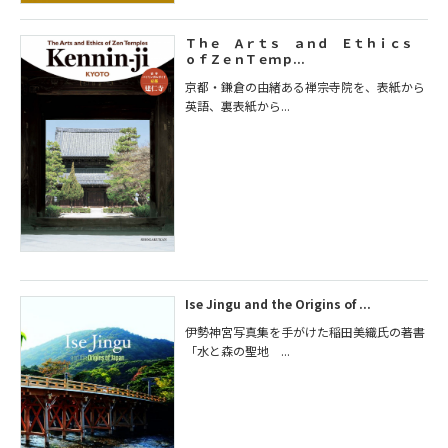
Ｔｈｅ Ａｒｔｓ ａｎｄ Ｅｔｈｉｃｓ
ｏｆＺｅｎＴｅｍｐ...
京都・鎌倉の由緒ある禅宗寺院を、表紙から
英語、裏表紙から...
Ise Jingu and the Origins of ...
伊勢神宮写真集を手がけた稲田美織氏の著書
「水と森の聖地 ...