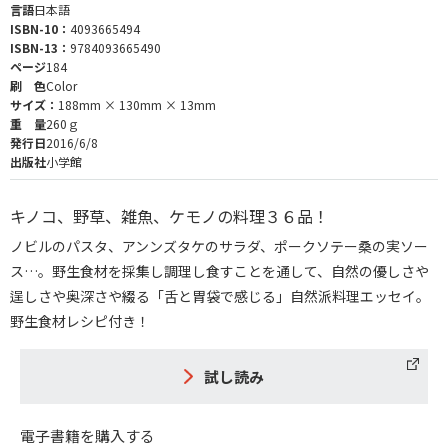
言語
日本語
ISBN-10：
4093665494
ISBN-13：
9784093665490
ページ
184
刷 色
Color
サイズ：
188mm × 130mm × 13mm
重 量
260ｇ
発行日
2016/6/8
出版社
小学館
キノコ、野草、雑魚、ケモノの料理３６品！
ノビルのパスタ、アンンズタケのサラダ、ポークソテー桑の実ソー
ス…。野生食材を採集し調理し食すことを通して、自然の優しさや
逞しさや奥深さや綴る「舌と胃袋で感じる」自然派料理エッセイ。
野生食材レシピ付き！
試し読み
電子書籍を購入する