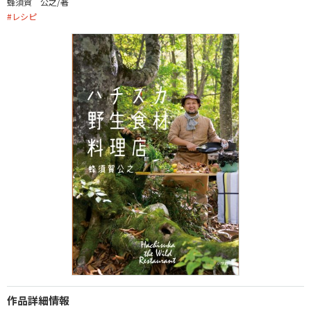
蜂須賀 公之/著
#
レシピ
作品詳細情報