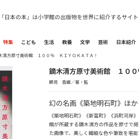
「日本の本」は小学館の出版物を世界に紹介するサイト
特集
こども
生活
教養
文学
芸術
日本紹介
木清方原寸美術館 １００％ ＫＩＹＯＫＡＴＡ！
鏑木清方原寸美術館 １００
鶴見 香織／著・監
幻の名画《築地明石町》ほか
《築地明石町》《新富町》《浜町河岸》
館が所蔵する鏑木清方の作品を原寸で掲
た画像で、美しく繊細な色や筆致を堪能