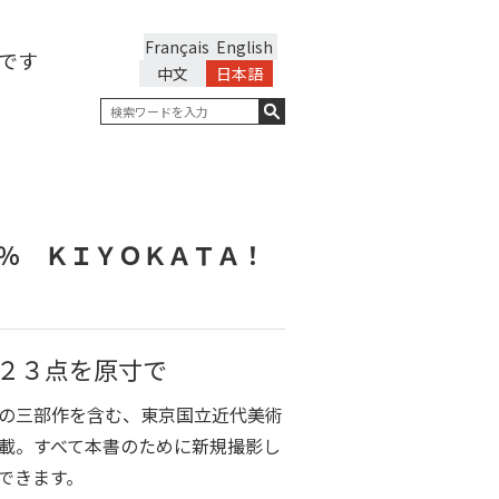
Français
English
です
中文
日本語
％ ＫＩＹＯＫＡＴＡ！
２３点を原寸で
の三部作を含む、東京国立近代美術
載。すべて本書のために新規撮影し
できます。