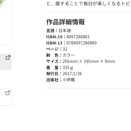
と、接することで毎日が楽しくなるトピ
作品詳細情報
言語：
日本語
ISBN-10：
4097266861
ISBN-13：
9784097266860
ページ：
32
刷 色：
カラー
サイズ：
256mm × 195mm × 9mm
重 量：
315ｇ
発行日：
2017/1/26
出版社：
小学館