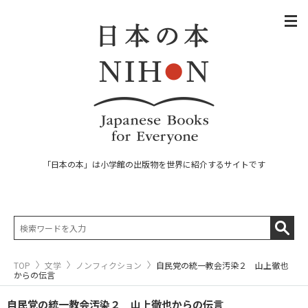
「日本の本」は小学館の出版物を世界に紹介するサイトです
TOP
文学
ノンフィクション
自民党の統一教会汚染２ 山上徹也
からの伝言
自民党の統一教会汚染２ 山上徹也からの伝言