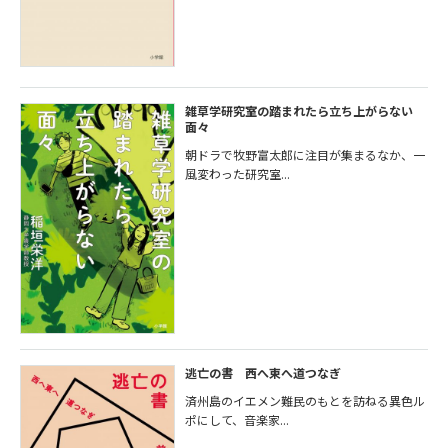
雑草学研究室の踏まれたら立ち上がらない
面々
朝ドラで牧野富太郎に注目が集まるなか、一
風変わった研究室...
逃亡の書 西へ東へ道つなぎ
済州島のイエメン難民のもとを訪ねる異色ル
ポにして、音楽家...