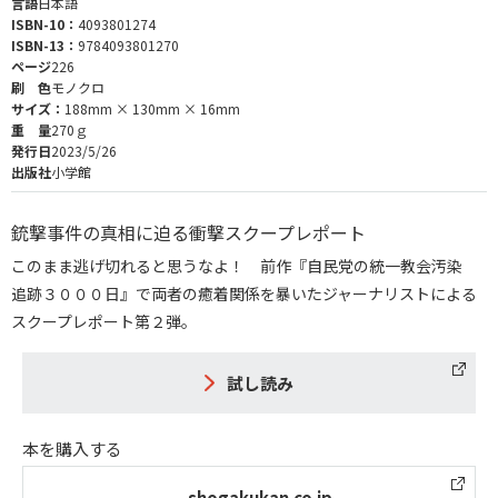
言語
日本語
ISBN-10：
4093801274
ISBN-13：
9784093801270
ページ
226
刷 色
モノクロ
サイズ：
188mm × 130mm × 16mm
重 量
270ｇ
発行日
2023/5/26
出版社
小学館
銃撃事件の真相に迫る衝撃スクープレポート
このまま逃げ切れると思うなよ！ 前作『自民党の統一教会汚染
追跡３０００日』で両者の癒着関係を暴いたジャーナリストによる
スクープレポート第２弾。
試し読み
本を購入する
shogakukan.co.jp