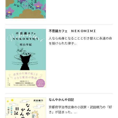
不思議カフェ ＮＥＫＯＭＩＭＩ
人ならぬ身となることと引き替えに永遠の命
を授けられた律子...
なんやかんや日記
京都府宇治市出身の小説家・武田綾乃の「好
き」が詰まった、...