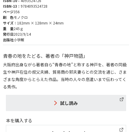
ISBN-10：
4093524726
ISBN-13：
9784093524728
ページ
356
刷 色
モノクロ
サイズ：
182mm × 128mm × 24mm
重 量
245ｇ
発行日
2023/9/14
出版社
小学館
青春の地をたどる、著者の「神戸物語」
大阪府出身ながら著者自ら“青春の地”と称する神戸を、著者の同級
生や神戸在住の叔父夫婦、貿易商の郭夫妻らとの交流を通じ、さま
ざまな角度からとらえた作品。当時の人々の息遣いまで伝わってく
る秀作。
試し読み
本を購入する