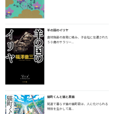
羊の国のイリヤ
食材偽装の告発に絡み、子会社に左遷された
５０歳のサラリー...
猫町くんと猫と黒猫
尾道で暮らす猫の猫町君は、人に化けられる
特技を生かして高...