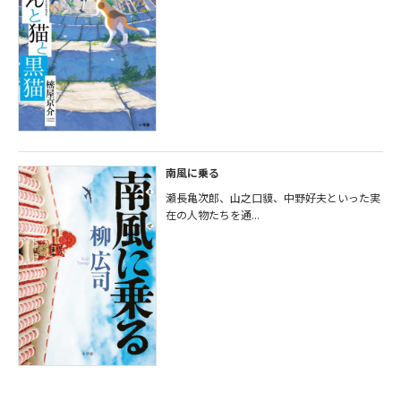
南風に乗る
瀬長亀次郎、山之口貘、中野好夫といった実
在の人物たちを通...