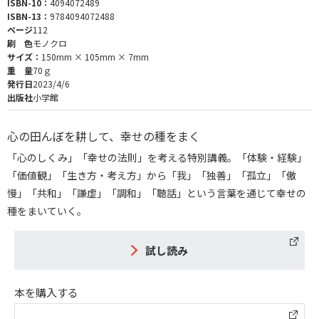
ISBN-10：
4094072489
ISBN-13：
9784094072488
ページ
112
刷 色
モノクロ
サイズ：
150mm × 105mm × 7mm
重 量
70ｇ
発行日
2023/4/6
出版社
小学館
心の田んぼを耕して、幸せの種をまく
「心のしくみ」「幸せの法則」を考える特別講義。「体験・経験」
「価値観」「生き方・考え方」から「我」「独善」「孤立」「傲
慢」「共和」「謙虚」「調和」「聴話」という言葉を通じて幸せの
種をまいていく。
試し読み
本を購入する