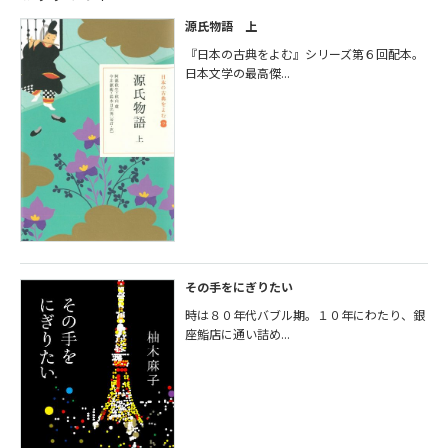
源氏物語 上
『日本の古典をよむ』シリーズ第６回配本。
日本文学の最高傑...
その手をにぎりたい
時は８０年代バブル期。１０年にわたり、銀
座鮨店に通い詰め...