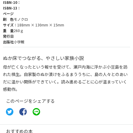
ISBN-10：
ISBN-13：
ページ
刷 色
モノクロ
サイズ：
188mm × 130mm × 15mm
重 量
260ｇ
発行日
出版社
小学館
ぬか床でつながる、やさしい家族小説
母が亡くなったという報せを受けて、瀬戸内海に浮かぶ小豆島を訪
れた槙生。自家製のぬか漬けをふるまううちに、島の人々とのあい
だに温かい関係ができていく。読み進めるごとに心が温まっていく
感動作。
このページをシェアする
おすすめの本