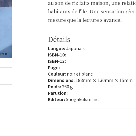
au son de riz faits maison, une relat
habitants de l'île. Une sensation récon
mesure que la lecture s'avance.
Détails
Langue:
Japonais
ISBN-10:
ISBN-13:
Page:
Couleur:
noir et blanc
Dimensions:
188mm × 130mm × 15mm
Poids:
260ｇ
Parution:
Editeur:
Shogakukan Inc.