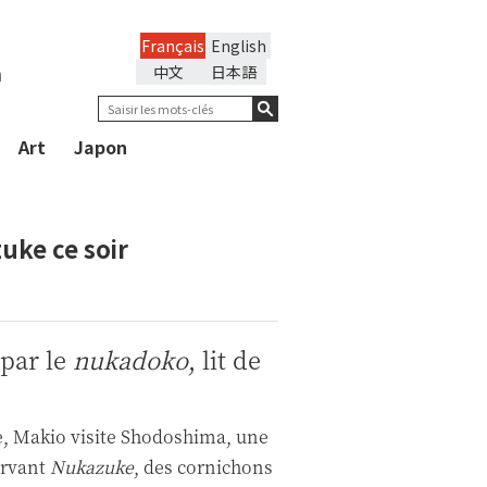
Français
English
n
中文
日本語
Art
Japon
uke ce soir
 par le
nukadoko
, lit de
e, Makio visite Shodoshima, une
servant
Nukazuke
, des cornichons