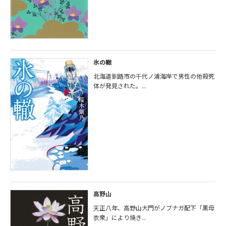
氷の轍
北海道釧路市の千代ノ浦海岸で男性の他殺死
体が発見された。...
高野山
天正八年、高野山大門がノブナガ配下「黒母
衣衆」により焼き...