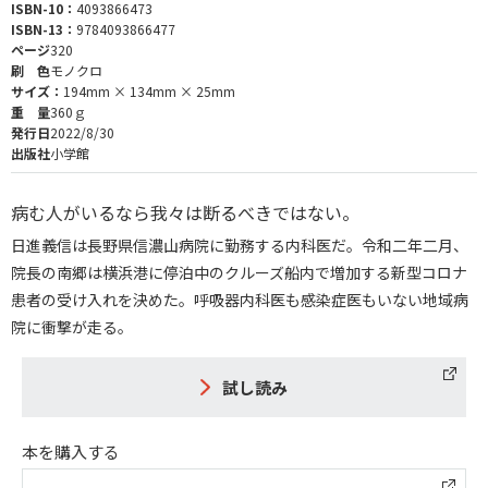
ISBN-10：
4093866473
ISBN-13：
9784093866477
ページ
320
刷 色
モノクロ
サイズ：
194mm × 134mm × 25mm
重 量
360ｇ
発行日
2022/8/30
出版社
小学館
病む人がいるなら我々は断るべきではない。
日進義信は長野県信濃山病院に勤務する内科医だ。令和二年二月、
院長の南郷は横浜港に停泊中のクルーズ船内で増加する新型コロナ
患者の受け入れを決めた。呼吸器内科医も感染症医もいない地域病
院に衝撃が走る。
試し読み
本を購入する