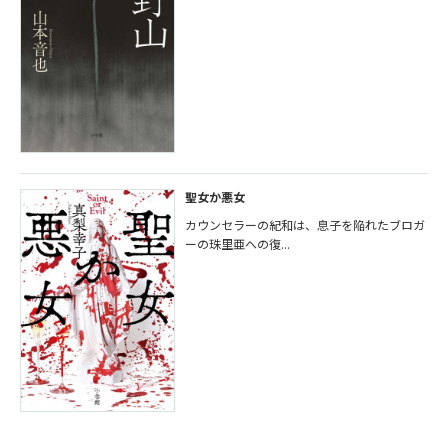
聖女か悪女
カウンセラーの紀和は、息子を陥れたブロガ
ーの珠里亜への復...