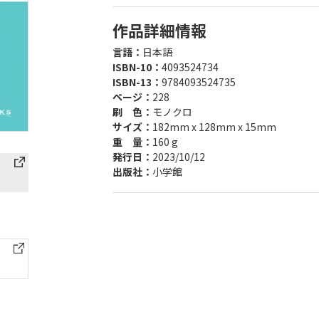
作品詳細情報
言語：
日本語
ISBN-10：
4093524734
ISBN-13：
9784093524735
ページ：
228
刷 色：
モノクロ
サイズ：
182mm x 128mm x 15mm
重 量：
160 g
発行日：
2023/10/12
出版社：
小学館