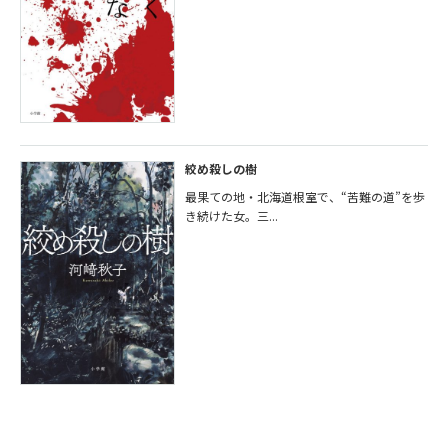
絞め殺しの樹
最果ての地・北海道根室で、“苦難の道”を歩
き続けた女。三...