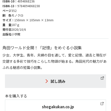
ISBN-10：
4094068236
ISBN-13：
9784094068238
ページ
352
刷 色
モノクロ
サイズ：
150mm × 105mm × 13mm
重 量
187ｇ
発行日
2020/10/6
出版社
小学館
角田ワールド全開！「記憶」をめぐる小説集
少女、大学生、青年、夫婦の目を通して、愛と記憶、過去と現在が
交錯する多彩で技巧をこらした物語が始まる。角田光代の魅力があ
ふれる魅惑の短篇小説集。
試し読み
本を購入する
shogakukan.co.jp