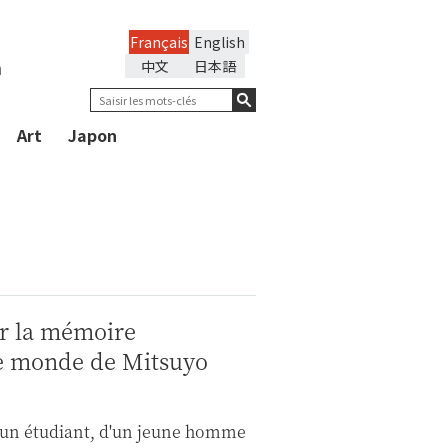
Français
English
n
中文
日本語
Art
Japon
ur la mémoire
le monde de Mitsuyo
 d'un étudiant, d'un jeune homme