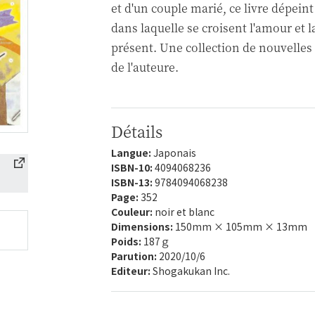
et d'un couple marié, ce livre dépeint
dans laquelle se croisent l'amour et l
présent. Une collection de nouvelle
de l'auteure.
Détails
Langue:
Japonais
ISBN-10:
4094068236
ISBN-13:
9784094068238
Page:
352
Couleur:
noir et blanc
Dimensions:
150mm × 105mm × 13mm
Poids:
187ｇ
Parution:
2020/10/6
Editeur:
Shogakukan Inc.