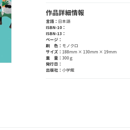
作品詳細情報
言語：
日本語
ISBN-10：
ISBN-13：
ページ：
刷 色：
モノクロ
サイズ：
188mm × 130mm × 19mm
重 量：
300ｇ
発行日：
出版社：
小学館