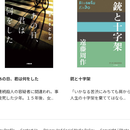
あの日、君は何をした
銃と十字架
連続殺人の容疑者に間違われ、事
「いかなる苦渋にみちても肩か
故死した少年。１５年後、女...
人生の十字架を棄ててはなら...
 Profile
Contact Us
Privacy And Social Media Policy
Copyright / Photo