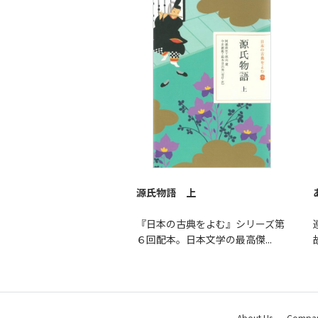
源氏物語 上
『日本の古典をよむ』シリーズ第
６回配本。日本文学の最高傑...
About Us
Company