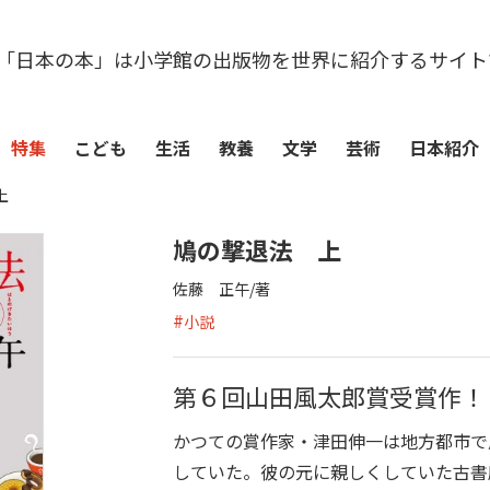
「日本の本」は小学館の出版物を世界に紹介するサイト
特集
こども
生活
教養
文学
芸術
日本紹介
上
鳩の撃退法 上
佐藤 正午/著
#
小説
第６回山田風太郎賞受賞作！
かつての賞作家・津田伸一は地方都市で
していた。彼の元に親しくしていた古書