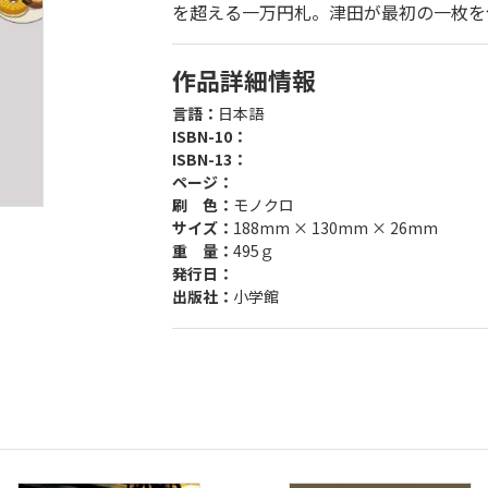
を超える一万円札。津田が最初の一枚を
作品詳細情報
言語：
日本語
ISBN-10：
ISBN-13：
ページ：
刷 色：
モノクロ
サイズ：
188mm × 130mm × 26mm
重 量：
495ｇ
発行日：
出版社：
小学館