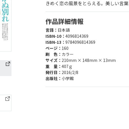
きめく恋の風景をとらえる。美しい言葉
作品詳細情報
言語：
日本語
ISBN-10：
4096814369
ISBN-13：
9784096814369
ページ：
160
刷 色：
カラー
サイズ：
210mm × 148mm × 13mm
重 量：
407ｇ
発行日：
2016/2/8
出版社：
小学館