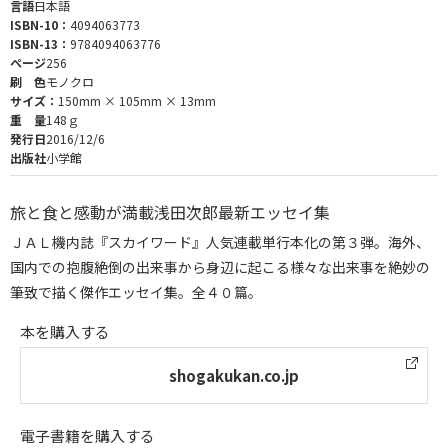
言語
日本語
ISBN-10：
4094063773
ISBN-13：
9784094063776
ページ
256
刷 色
モノクロ
サイズ：
150mm × 105mm × 13mm
重 量
148ｇ
発行日
2016/12/6
出版社
小学館
旅と食と感動が満載浅田次郎最新エッセイ集
ＪＡＬ機内誌『スカイワード』人気連載単行本化の第３弾。海外、
国内での抱腹絶倒の出来事から身辺に起こる様々な出来事を絶妙の
筆致で描く傑作エッセイ集。全４０篇。
本を購入する
shogakukan.co.jp
電子書籍を購入する