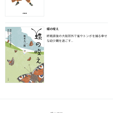
蝶の唆え
終戦直後の大阪郊外で雀やトンボを捕る幸せ
な幼少期を過ごす...