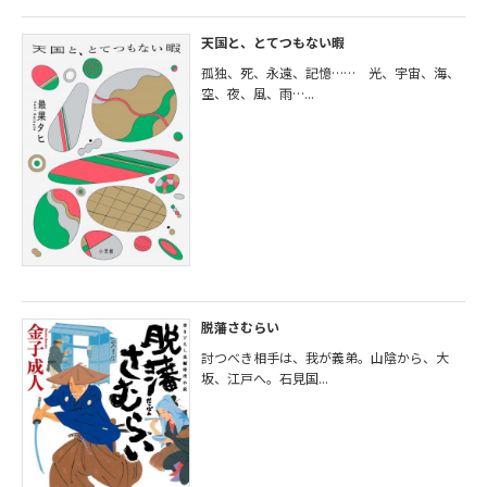
天国と、とてつもない暇
孤独、死、永遠、記憶…… 光、宇宙、海、
空、夜、風、雨…...
脱藩さむらい
討つべき相手は、我が義弟。山陰から、大
坂、江戸へ。石見国...