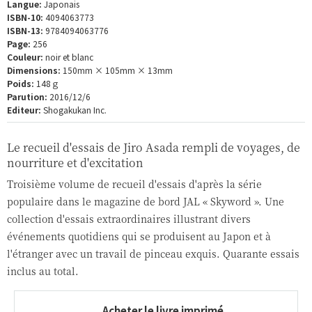
Langue:
Japonais
ISBN-10:
4094063773
ISBN-13:
9784094063776
Page:
256
Couleur:
noir et blanc
Dimensions:
150mm × 105mm × 13mm
Poids:
148ｇ
Parution:
2016/12/6
Editeur:
Shogakukan Inc.
Le recueil d'essais de Jiro Asada rempli de voyages, de
nourriture et d'excitation
Troisième volume de recueil d'essais d'après la série
populaire dans le magazine de bord JAL « Skyword ». Une
collection d'essais extraordinaires illustrant divers
événements quotidiens qui se produisent au Japon et à
l'étranger avec un travail de pinceau exquis. Quarante essais
inclus au total.
Acheter le livre imprimé