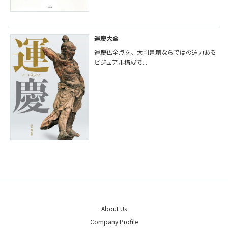
運慶大全
運慶仏全点を、大判書籍ならではの迫力ある
ビジュアル構成で...
About Us
Company Profile