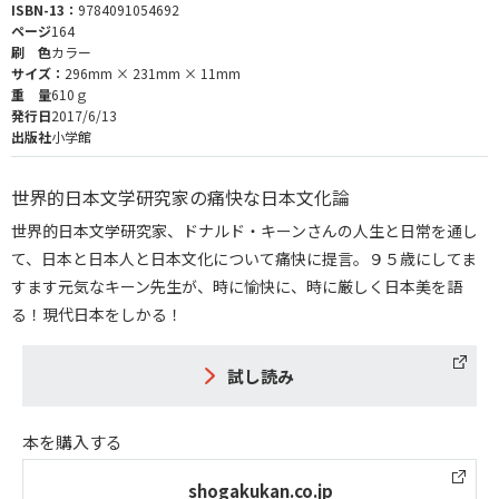
ISBN-13：
9784091054692
ページ
164
刷 色
カラー
サイズ：
296mm × 231mm × 11mm
重 量
610ｇ
発行日
2017/6/13
出版社
小学館
世界的日本文学研究家の痛快な日本文化論
世界的日本文学研究家、ドナルド・キーンさんの人生と日常を通し
て、日本と日本人と日本文化について痛快に提言。９５歳にしてま
すます元気なキーン先生が、時に愉快に、時に厳しく日本美を語
る！現代日本をしかる！
試し読み
本を購入する
shogakukan.co.jp