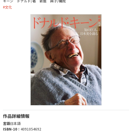
キーン ドナルド/著 新居 典子/構成
#
文化
作品詳細情報
言語
日本語
ISBN-10：
4091054692