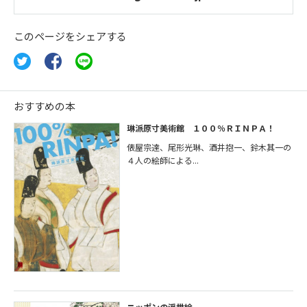
このページをシェアする
おすすめの本
琳派原寸美術館 １００％ＲＩＮＰＡ！
俵屋宗達、尾形光琳、酒井抱一、鈴木其一の
４人の絵師による...
ニッポンの浮世絵