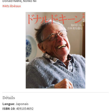
Donald Keene, Noriko Nii
#
Arts libéraux
Détails
Langue:
Japonais
ISBN-10:
4091054692