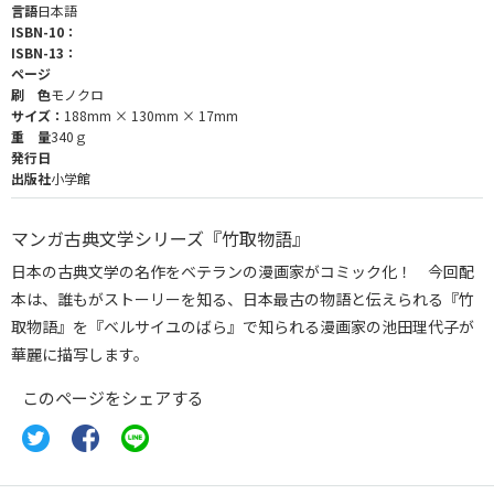
言語
日本語
ISBN-10：
ISBN-13：
ページ
刷 色
モノクロ
サイズ：
188mm × 130mm × 17mm
重 量
340ｇ
発行日
出版社
小学館
マンガ古典文学シリーズ『竹取物語』
日本の古典文学の名作をベテランの漫画家がコミック化！ 今回配
本は、誰もがストーリーを知る、日本最古の物語と伝えられる『竹
取物語』を『ベルサイユのばら』で知られる漫画家の池田理代子が
華麗に描写します。
このページをシェアする