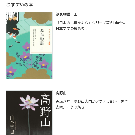
おすすめの本
源氏物語 上
『日本の古典をよむ』シリーズ第６回配本。
日本文学の最高傑...
高野山
天正八年、高野山大門がノブナガ配下「黒母
衣衆」により焼き...