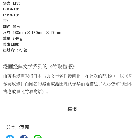
语言:
日语
ISBN-10:
ISBN-13:
页:
印色:
黑白
尺寸:
188mm × 130mm × 17mm
重量:
340ｇ
签发日期:
出版商:
小学馆
漫画经典文学系列的《竹取物语》
由著名漫画家将日本古典文学名作漫画化！在这次的配书中，以《凡
尔赛玫瑰》而闻名的漫画家池田理代子华丽地描绘了人尽皆知的日本
古老故事《竹取物语》。
买书
分享此页面