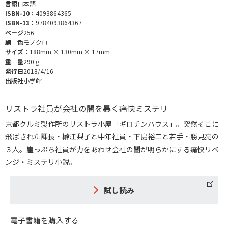
言語
日本語
ISBN-10：
4093864365
ISBN-13：
9784093864367
ページ
256
刷 色
モノクロ
サイズ：
188mm × 130mm × 17mm
重 量
290ｇ
発行日
2018/4/16
出版社
小学館
リストラ社員が会社の闇を暴く痛快ミステリ
京都クルミ製作所のリストラ小屋「ギロチンハウス」。突然そこに
飛ばされた課長・榊江梨子と中年社員・下島裕二と若手・勝見亮の
３人。崖っぷち社員が力をあわせ会社の闇が明らかにする痛快リベ
ンジ・ミステリ小説。
試し読み
電子書籍を購入する