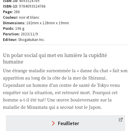
ISBN-10:
4093524769
ISBN-13:
9784093524766
Page:
286
Couleur:
noir et blanc
Dimensions:
182mm x 128mm x 19mm
Poids:
196 g
Parution:
2023/11/9
Editeur:
Shogakukan Inc.
Un polar social qui met en lumière la cupidité
humaine
Une étrange maladie surnommée la « danse du chat » fait son
apparition au long de la côte de la mer de Shiranui.
Cependant un homme d'un centre de santé de Tokyo venu
enquêter sur la situation, est retrouvé mort. Pourquoi cet
homme a-t-il été tué? Une œuvre bouleversante sur la
maladie de Minamata qui a secoué tout le Japon.
Feuilleter