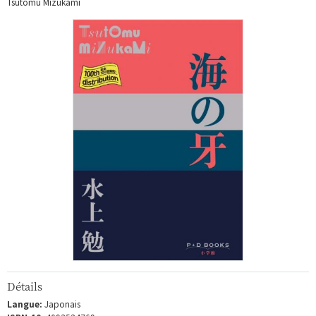
Tsutomu Mizukami
Détails
Langue:
Japonais