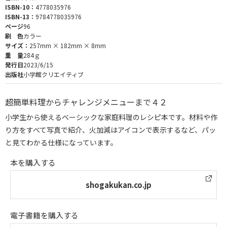
ISBN-10：
4778035976
ISBN-13：
9784778035976
ページ
96
刷 色
カラー
サイズ：
257mm × 182mm × 8mm
重 量
284ｇ
発行日
2023/6/15
出版社
小学館クリエイティブ
超簡単料理からチャレンジメニューまで４２
小学生から使えるベーシックな家庭料理のレシピ本です。材料や作
り方をすべて写真で紹介、火加減はアイコンで表示するなど、パッ
と見てわかる仕様になっています。
本を購入する
shogakukan.co.jp
電子書籍を購入する