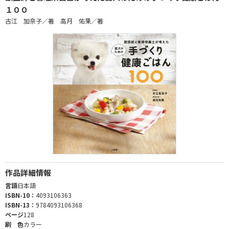
１００
古江 加奈子／著 高月 佑果／著
作品詳細情報
言語
日本語
ISBN-10：
4093106363
ISBN-13：
9784093106368
ページ
128
刷 色
カラー