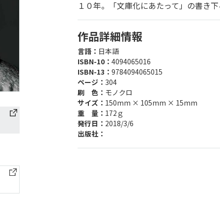
１０年。「文庫化にあたって」の書き下
作品詳細情報
言語：
日本語
ISBN-10：
4094065016
ISBN-13：
9784094065015
ページ：
304
刷 色：
モノクロ
サイズ：
150mm × 105mm × 15mm
重 量：
172ｇ
発行日：
2018/3/6
出版社：