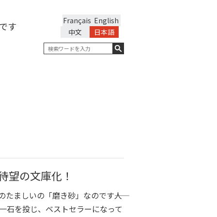
Français
English
です
中文
日本語
待望の文庫化！
たましいの「磨き砂」なのです――人
一石を投じ、ベストセラーになって